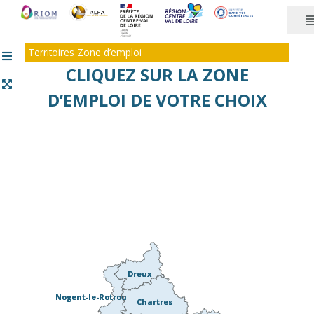
Panneau de gestion des cookies
Territoires Zone d’emploi
CLIQUEZ SUR LA ZONE
D’EMPLOI DE VOTRE CHOIX
Dreux
Dreux
Nogent-le-Rotrou
Nogent-le-Rotrou
Chartres
Chartres