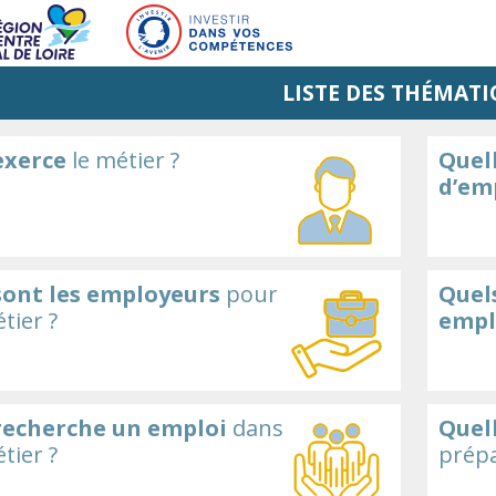
LISTE DES THÉMATI
exerce
le métier ?
Quell
d’em
sont les employeurs
pour
Quels
tier ?
empl
recherche un emploi
dans
Quel
tier ?
prépa