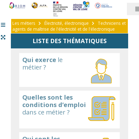
Panneau de gestion des cookies
Les métiers
Électricité, électronique
Techniciens et
agents de maîtrise de l'électricité et de l'électronique
LISTE DES THÉMATIQUES
Qui exerce
le
métier ?
Quelles sont les
conditions d’emploi
dans ce métier ?
Qui sont les