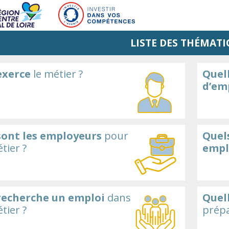
LISTE DES THÉMATI
exerce
le métier ?
Quell
d’em
sont les employeurs
pour
Quels
tier ?
empl
recherche un emploi
dans
Quel
tier ?
prépa