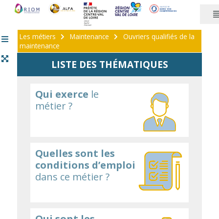
Panneau de gestion des cookies
Les métiers
Maintenance
Ouvriers qualifiés de la
maintenance
LISTE DES THÉMATIQUES
Qui exerce
le
métier ?
Quelles sont les
conditions d’emploi
dans ce métier ?
Qui sont les