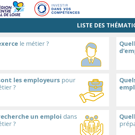
LISTE DES THÉMATI
exerce
le métier ?
Quell
d’em
sont les employeurs
pour
Quels
tier ?
empl
recherche un emploi
dans
Quel
tier ?
prépa