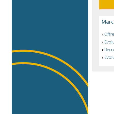
March
Offre
Évolu
Recr
Évol