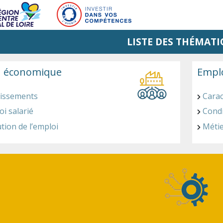
LISTE DES THÉMATI
u économique
Emplo
lissements
Carac
i salarié
Condi
tion de l’emploi
Métie