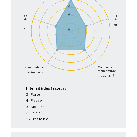
3
2
Conditions
Lien
de
formation-
1
travail
?
emploi
?
contraignantes
0
Non-durabilité
Manque de
?
main-d’œuvre
de l’emploi
?
disponible
Intensité des facteurs
5 - Forte
4 - Élevée
3 - Modérée
2 - Faible
1 - Très faible