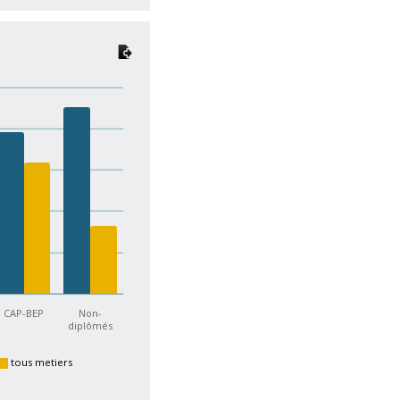
CAP-BEP
Non-
diplômés
tous metiers