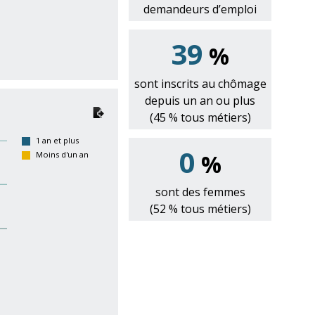
demandeurs d’emploi
39
%
sont inscrits au chômage
depuis un an ou plus
(45 % tous métiers)
1 an et plus
0
Moins d'un an
%
sont des femmes
(52 % tous métiers)