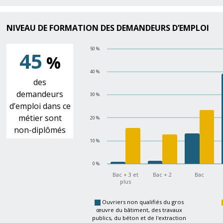
NIVEAU DE FORMATION DES DEMANDEURS D’EMPLOI
50 %
45
%
40 %
des
demandeurs
30 %
d’emploi dans ce
métier sont
20 %
non-diplômés
10 %
0 %
Bac + 3 et
Bac + 2
Bac
plus
Ouvriers non qualifiés du gros
œuvre du bâtiment, des travaux
publics, du béton et de l'extraction