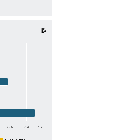
I
25 %
50 %
75 %
tous metiers