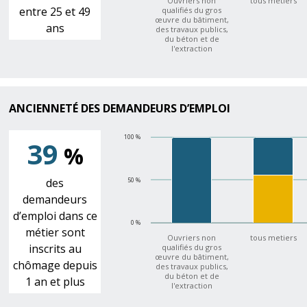
Ouvriers non
tous metiers
entre 25 et 49
qualifiés du gros
œuvre du bâtiment,
ans
des travaux publics,
du béton et de
l'extraction
ANCIENNETÉ DES DEMANDEURS D’EMPLOI
100 %
39
%
des
50 %
demandeurs
d’emploi dans ce
0 %
métier sont
Ouvriers non
tous metiers
inscrits au
qualifiés du gros
œuvre du bâtiment,
chômage depuis
des travaux publics,
du béton et de
1 an et plus
l'extraction