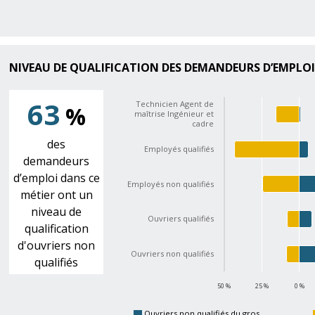
NIVEAU DE QUALIFICATION DES DEMANDEURS D’EMPLO
63
Technicien Agent de
%
maîtrise Ingénieur et
cadre
des
Employés qualifiés
demandeurs
d’emploi dans ce
Employés non qualifiés
métier ont un
niveau de
Ouvriers qualifiés
qualification
d'ouvriers non
Ouvriers non qualifiés
qualifiés
50 %
25 %
0 %
Ouvriers non qualifiés du gros