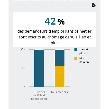
42
%
des demandeurs d’emploi dans ce métier
sont inscrits au chômage depuis 1 an et
plus
1 an et
100 %
plus
Moins
d'un an
50 %
0 %
Ouvriers
tous metiers
qualifiés du
textile et du
cuir