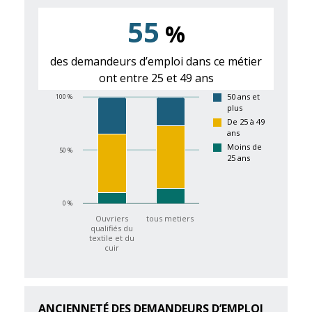
55
%
des demandeurs d’emploi dans ce métier
ont entre 25 et 49 ans
50 ans et
100 %
plus
De 25 à 49
ans
Moins de
50 %
25 ans
0 %
Ouvriers
tous metiers
qualifiés du
textile et du
cuir
ANCIENNETÉ DES DEMANDEURS D’EMPLOI