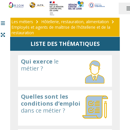
Panneau de gestion des cookies
Les métiers
Hôtellerie, restauration, alimentation
Employés et agents de maîtrise de l'hôtellerie et de la
restauration
LISTE DES THÉMATIQUES
Qui exerce
le
métier ?
Quelles sont les
conditions d’emploi
dans ce métier ?