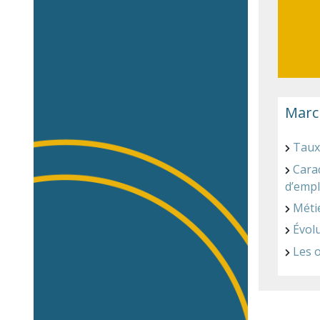
March
Taux
Cara
d’empl
Méti
Évol
Les o