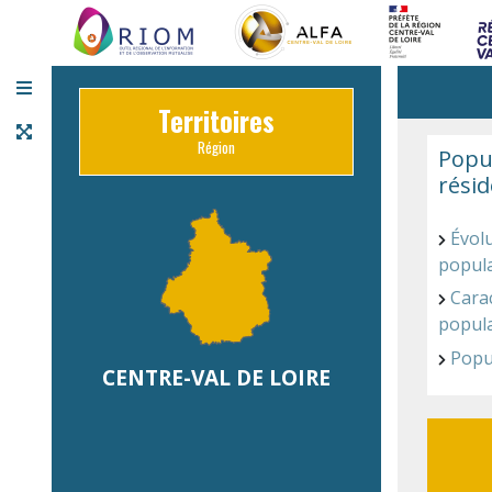
Panneau de gestion des cookies
Territoires
Région
Popu
rési
Évolu
popul
Carac
popul
Popu
CENTRE-VAL DE LOIRE