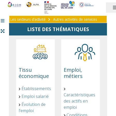
Panneau de gestion des cookies
Les secteurs d’activité
Autres activités de services
LISTE DES THÉMATIQUES
Tissu
Emploi,
économique
métiers
Établissements
Caractéristiques
Emploi salarié
des actifs en
Évolution de
emploi
l’emploi
Conditions