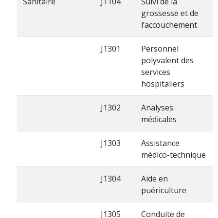
Sanitaire
J1104
Suivi de la
grossesse et de
l’accouchement
J1301
Personnel
polyvalent des
services
hospitaliers
J1302
Analyses
médicales
J1303
Assistance
médico-technique
J1304
Aide en
puériculture
J1305
Conduite de