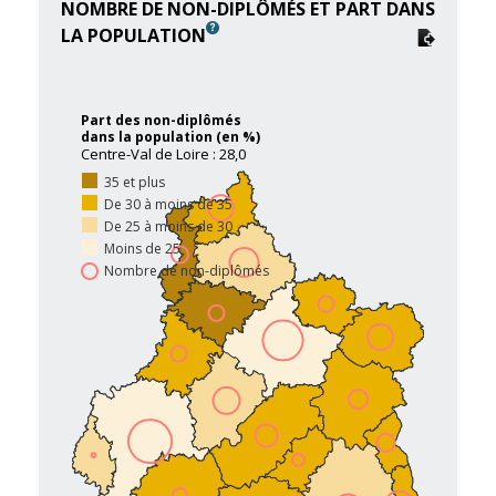
NOMBRE DE NON-DIPLÔMÉS ET PART DANS
LA POPULATION
Part des non-diplômés
dans la population (en %)
Centre-Val de Loire : 28,0
35 et plus
De 30 à moins de 35
De 25 à moins de 30
Moins de 25
Nombre de non-diplômés