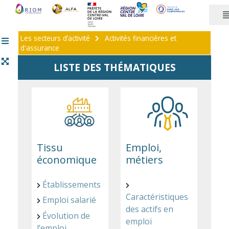
Panneau de gestion des cookies
Les secteurs d’activité
Activités financières et
d'assurance
LISTE DES THÉMATIQUES
Tissu
Emploi,
économique
métiers
Établissements
Caractéristiques
Emploi salarié
des actifs en
Évolution de
emploi
l’emploi