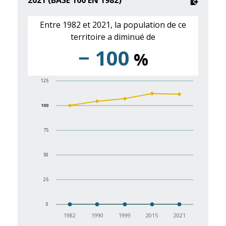
2021 (BASE 100 EN 1982)
Entre 1982 et 2021, la population de ce
territoire a diminué de
− 100
%
125
100
75
50
25
0
1982
1990
1999
2015
2021